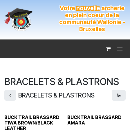
Se rendre au contenu
Votre
nouvelle
archerie
en plein coeur de la
communauté Wallonie -
Bruxelles
BRACELETS & PLASTRONS
BRACELETS & PLASTRONS
BUCK TRAIL BRASSARD
BUCKTRAIL BRASSARD
TIWA BROWN/BLACK
AMARA
LEATHER