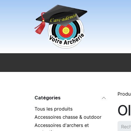
Se rendre au contenu
Accueil
Sport pour tous
Magasi
Produ
Catégories
O
Tous les produits
Accessoires chasse & outdoor
Accessoires d'archers et