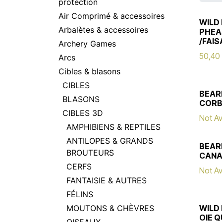
protection
Air Comprimé & accessoires
WILD 
Arbalètes & accessoires
PHEA
/FAIS
Archery Games
50,40
Arcs
Cibles & blasons
CIBLES
BEAR
BLASONS
CORB
CIBLES 3D
Not Av
AMPHIBIENS & REPTILES
ANTILOPES & GRANDS
BEAR
BROUTEURS
CAN
CERFS
Not Av
FANTAISIE & AUTRES
FÉLINS
MOUTONS & CHÈVRES
WILD 
OIE Q