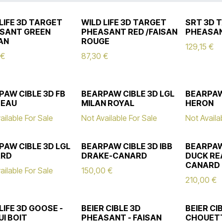
LIFE 3D TARGET
WILD LIFE 3D TARGET
SRT 3D 
SANT GREEN
PHEASANT RED /FAISAN
PHEASAN
AN
ROUGE
129,15
€
€
87,30
€
PAW CIBLE 3D FB
BEARPAW CIBLE 3D LGL
BEARPAW
EAU
MILAN ROYAL
HERON
ailable For Sale
Not Available For Sale
Not Availa
PAW CIBLE 3D LGL
BEARPAW CIBLE 3D IBB
BEARPAW
ARD
DRAKE-CANARD
DUCK RE
CANARD
ailable For Sale
150,00
€
210,00
€
LIFE 3D GOOSE -
BEIER CIBLE 3D
BEIER CI
UI BOIT
PHEASANT - FAISAN
CHOUET