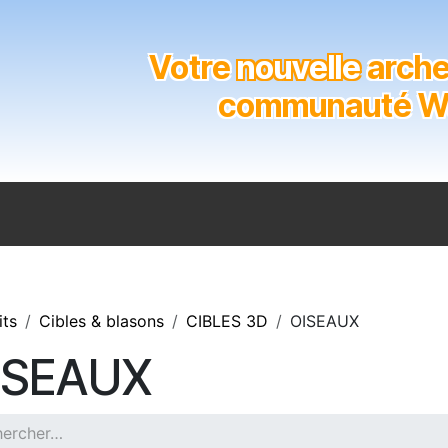
Votre
nouvelle
archer
communauté Wal
n
Catalogue
Soutien aux clubs
Marques
Contact
its
Cibles & blasons
CIBLES 3D
OISEAUX
ISEAUX