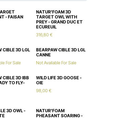
TARGET
NATUR'FOAM 3D
T - FAISAN
TARGET OWL WITH
PREY - GRAND DUC ET
ECUREUIL
316,80
€
 CIBLE 3D LGL
BEARPAW CIBLE 3D LGL
CANNE
ble For Sale
Not Available For Sale
 CIBLE 3D IBB
WILD LIFE 3D GOOSE -
ADY TO FLY-
OIE
98,00
€
BLE 3D OWL -
NATUR'FOAM
TE
PHEASANT SOARING -