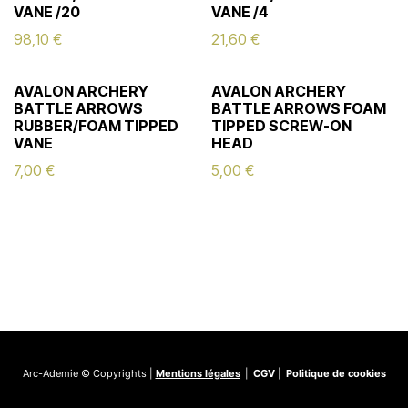
VANE /20
VANE /4
98,10
€
21,60
€
AVALON ARCHERY
AVALON ARCHERY
BATTLE ARROWS
BATTLE ARROWS FOAM
RUBBER/FOAM TIPPED
TIPPED SCREW-ON
VANE
HEAD
7,00
€
5,00
€
Arc-Ademie © Copyrights |
Mentions légales
|
CGV
|
Politique de cookies