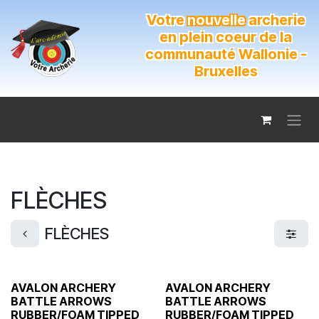
Se rendre au contenu
Votre
nouvelle
archerie
en plein coeur de la
communauté Wallonie -
Bruxelles
FLÈCHES
FLÈCHES
AVALON ARCHERY
AVALON ARCHERY
BATTLE ARROWS
BATTLE ARROWS
RUBBER/FOAM TIPPED
RUBBER/FOAM TIPPED