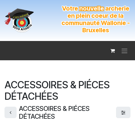
Se rendre au contenu
Votre
nouvelle
archerie
en plein coeur de la
communauté Wallonie -
Bruxelles
ACCESSOIRES & PIÉCES
DÉTACHÉES
ACCESSOIRES & PIÉCES
DÉTACHÉES