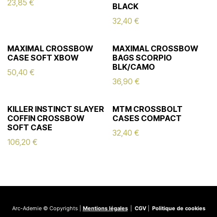
23,85
€
BLACK
32,40
€
MAXIMAL CROSSBOW
MAXIMAL CROSSBOW
CASE SOFT XBOW
BAGS SCORPIO
BLK/CAMO
50,40
€
36,90
€
KILLER INSTINCT SLAYER
MTM CROSSBOLT
COFFIN CROSSBOW
CASES COMPACT
SOFT CASE
32,40
€
106,20
€
Arc-Ademie © Copyrights |
Mentions légales
|
CGV
|
Politique de cookies