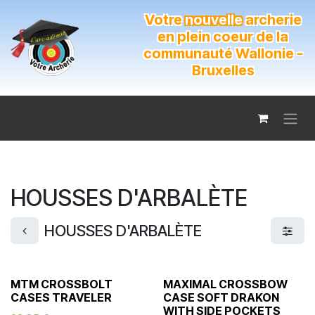
Se rendre au contenu
Votre
nouvelle
archerie
en plein coeur de la
communauté Wallonie -
Bruxelles
HOUSSES D'ARBALÈTE
HOUSSES D'ARBALÈTE
MTM CROSSBOLT
MAXIMAL CROSSBOW
CASES TRAVELER
CASE SOFT DRAKON
WITH SIDE POCKETS