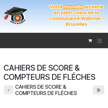
Se rendre au contenu
Votre
nouvelle
archerie
en plein coeur de la
communauté Wallonie -
Bruxelles
CAHIERS DE SCORE &
COMPTEURS DE FLÉCHES
CAHIERS DE SCORE &
COMPTEURS DE FLÉCHES