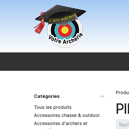
Se rendre au contenu
Accueil
Sport pour tous
Magasi
Produ
Catégories
P
Tous les produits
Accessoires chasse & outdoor
Accessoires d'archers et