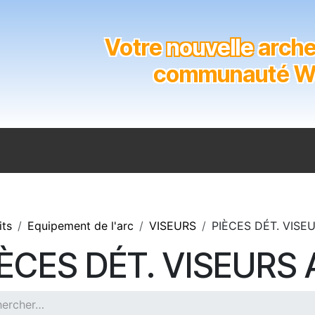
Votre
nouvelle
archer
communauté Wal
n
Catalogue
Soutien aux clubs
Marques
Contact
its
Equipement de l'arc
VISEURS
PIÈCES DÉT. VISE
IÈCES DÉT. VISEURS