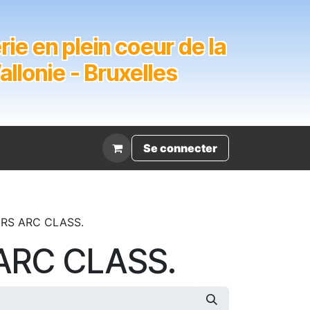
ie en plein coeur de la
lonie - Bruxelles
Évènement
Se connecter
URS ARC CLASS.
 ARC CLASS.