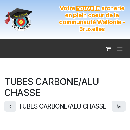
Se rendre au contenu
Votre
nouvelle
archerie
en plein coeur de la
communauté Wallonie -
Bruxelles
TUBES CARBONE/ALU
CHASSE
TUBES CARBONE/ALU CHASSE