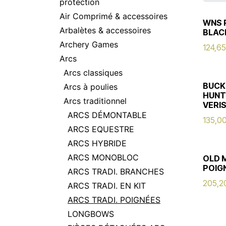
protection
Air Comprimé & accessoires
WNS 
Arbalètes & accessoires
BLACK
Archery Games
124,65
Arcs
Arcs classiques
BUCK
Arcs à poulies
HUNT
Arcs traditionnel
VERI
ARCS DÉMONTABLE
135,0
ARCS EQUESTRE
ARCS HYBRIDE
ARCS MONOBLOC
OLD 
POIG
ARCS TRADI. BRANCHES
205,2
ARCS TRADI. EN KIT
ARCS TRADI. POIGNÉES
LONGBOWS