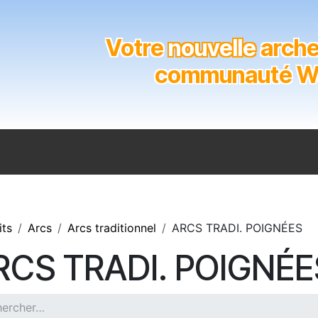
Votre
nouvelle
archer
communauté Wal
n
Catalogue
Soutien aux clubs
Marques
Contact
its
Arcs
Arcs traditionnel
ARCS TRADI. POIGNÉES
RCS TRADI. POIGNÉE