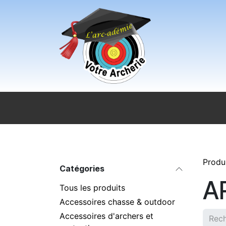
Se rendre au contenu
Accueil
Sport pour tous
Magasi
Produ
Catégories
A
Tous les produits
Accessoires chasse & outdoor
Accessoires d'archers et