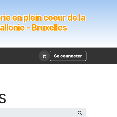
ie en plein coeur de la
lonie - Bruxelles
Évènement
Se connecter
S