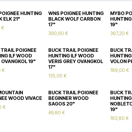
POIGNEE HUNTING
WNS POIGNEE HUNTING
MYBO PO
 ELK 21"
BLACK WOLF CARBON
HUNTING
17"
19"
€
390,60
€
367,20
€
 TRAIL POIGNEE
BUCK TRAIL POIGNEE
BUCK TR
ING ILF WOOD
HUNTING ILF WOOD
HUNTING
S OVANGKOL 19"
VERIS GREY OVANGKOL
VOLON P
17"
0
€
189,00
€
135,00
€
MOUNTAIN
BUCK TRAIL POIGNEE
BUCK TR
NEE WOOD VIVACE
BEGINNER WOOD
HUNTING
SAGOS 20"
NOBLETO
0
€
19"
46,80
€
163,80
€