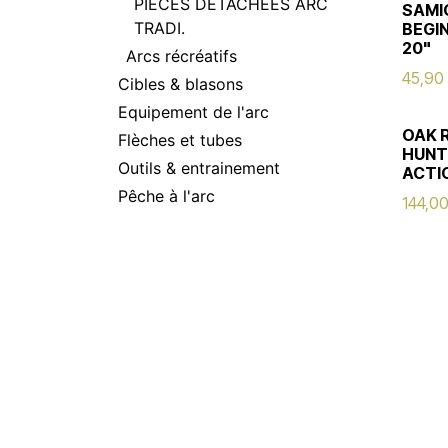
PIÈCES DÉTACHÉES ARC
SAMI
TRADI.
BEGI
20"
Arcs récréatifs
45,90
Cibles & blasons
Equipement de l'arc
OAK 
Flèches et tubes
HUNT
Outils & entrainement
ACTI
Pêche à l'arc
144,0